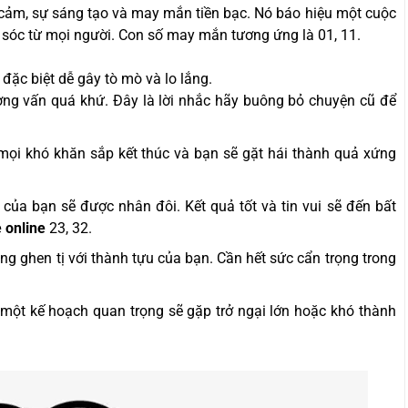
 cảm, sự sáng tạo và may mắn tiền bạc. Nó báo hiệu một cuộc
sóc từ mọi người. Con số may mắn tương ứng là 01, 11.
đặc biệt dễ gây tò mò và lo lắng.
ng vấn quá khứ. Đây là lời nhắc hãy buông bỏ chuyện cũ để
mọi khó khăn sắp kết thúc và bạn sẽ gặt hái thành quả xứng
của bạn sẽ được nhân đôi. Kết quả tốt và tin vui sẽ đến bất
 online
23, 32.
 ghen tị với thành tựu của bạn. Cần hết sức cẩn trọng trong
một kế hoạch quan trọng sẽ gặp trở ngại lớn hoặc khó thành