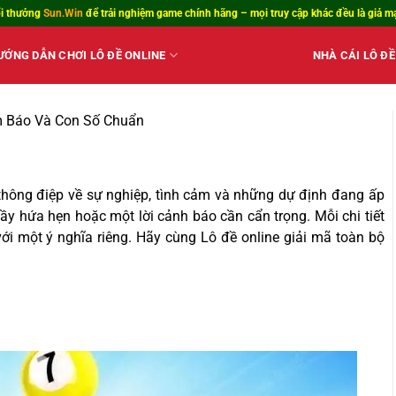
ổi thưởng
Sun.Win
để trải nghiệm game chính hãng – mọi truy cập khác đều là giả mạo
ƯỚNG DẪN CHƠI LÔ ĐỀ ONLINE
NHÀ CÁI LÔ ĐỀ
m Báo Và Con Số Chuẩn
thông điệp về sự nghiệp, tình cảm và những dự định đang ấp
y hứa hẹn hoặc một lời cảnh báo cần cẩn trọng. Mỗi chi tiết
ới một ý nghĩa riêng. Hãy cùng Lô đề online giải mã toàn bộ