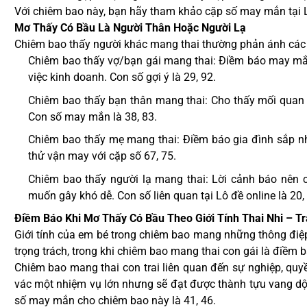
Với chiêm bao này, bạn hãy tham khảo cặp số may mắn tại L
Mơ Thấy Có Bầu Là Người Thân Hoặc Người Lạ
Chiêm bao thấy người khác mang thai thường phản ánh các 
Chiêm bao thấy vợ/bạn gái mang thai: Điềm báo may mắn v
việc kinh doanh. Con số gợi ý là 29, 92.
Chiêm bao thấy bạn thân mang thai: Cho thấy mối quan hệ
Con số may mắn là 38, 83.
Chiêm bao thấy mẹ mang thai: Điềm báo gia đình sắp nh
thử vận may với cặp số 67, 75.
Chiêm bao thấy người lạ mang thai: Lời cảnh báo nên c
muốn gây khó dễ. Con số liên quan tại Lô đề online là 20,
Điềm Báo Khi Mơ Thấy Có Bầu Theo Giới Tính Thai Nhi – Tr
Giới tính của em bé trong chiêm bao mang những thông điệp 
trọng trách, trong khi chiêm bao mang thai con gái là điềm
Chiêm bao mang thai con trai liên quan đến sự nghiệp, quy
vác một nhiệm vụ lớn nhưng sẽ đạt được thành tựu vang dội
số may mắn cho chiêm bao này là 41, 46.