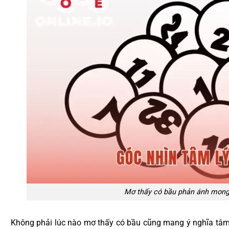
Mơ thấy có bầu phản ánh mong 
Không phải lúc nào mơ thấy có bầu cũng mang ý nghĩa tâm 