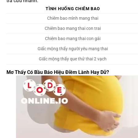
tra cứu nhanh.
TÌNH HUỐNG CHIÊM BAO
Chiêm bao mình mang thai
Chiêm bao mang thai con trai
Chiêm bao mang thai con gái
Giấc mộng thấy người yêu mang thai
Giấc mộng thấy que thử thai 2 vạch
Mơ Thấy Có Bầu Báo Hiệu Điềm Lành Hay Dữ?