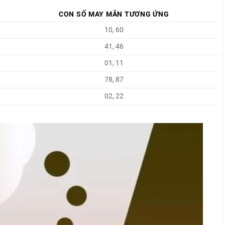
CON SỐ MAY MẮN TƯƠNG ỨNG
10, 60
41, 46
01, 11
78, 87
02, 22