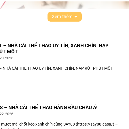
Xem thêm
T – NHÀ CÁI THỂ THAO UY TÍN, XANH CHÍN, NẠP
HÚT MỐT
23, 2026
– NHÀ CÁI THỂ THAO UY TÍN, XANH CHÍN, NẠP RÚT PHÚT MỐT
88 – NHÀ CÁI THỂ THAO HÀNG ĐẦU CHÂU Á!
22, 2026
Những yếu tố được công nhận nhà cái lô đề online uy tín
mượt mà, chốt kèo xanh chín cùng SAY88 (https://say88.casa/) –