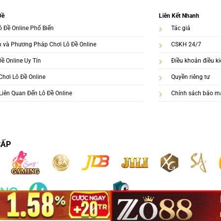
Đề
Liên Kết Nhanh
ô Đề Online Phổ Biến
Tác giả
 và Phương Pháp Chơi Lô Đề Online
CSKH 24/7
ề Online Uy Tín
Điều khoản điều ki
hơi Lô Đề Online
Quyền riêng tư
Liên Quan Đến Lô Đề Online
Chính sách bảo m
CẤP