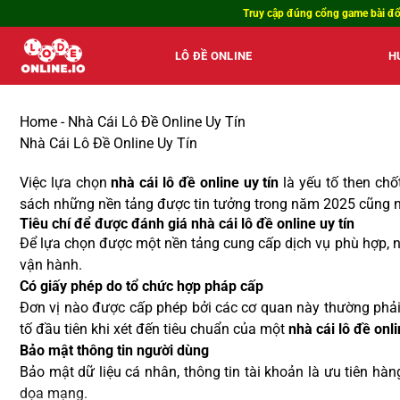
Truy cập đúng cổng game bài đ
LÔ ĐỀ ONLINE
H
Home
-
Nhà Cái Lô Đề Online Uy Tín
Nhà Cái Lô Đề Online Uy Tín
Việc lựa chọn
nhà cái lô đề online uy tín
là yếu tố then chố
sách những nền tảng được tin tưởng trong năm 2025 cũng nh
Tiêu chí để được đánh giá nhà cái lô đề online uy tín
Để lựa chọn được một nền tảng cung cấp dịch vụ phù hợp, ng
vận hành.
Có giấy phép do tổ chức hợp pháp cấp
Đơn vị nào được cấp phép bởi các cơ quan này thường phải t
tố đầu tiên khi xét đến tiêu chuẩn của một
nhà cái lô đề onli
Bảo mật thông tin người dùng
Bảo mật dữ liệu cá nhân, thông tin tài khoản là ưu tiên hà
dọa mạng.