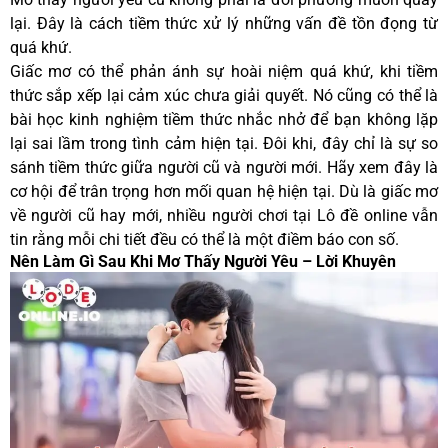
lại. Đây là cách tiềm thức xử lý những vấn đề tồn đọng từ
quá khứ.
Giấc mơ có thể phản ánh sự hoài niệm quá khứ, khi tiềm
thức sắp xếp lại cảm xúc chưa giải quyết. Nó cũng có thể là
bài học kinh nghiệm tiềm thức nhắc nhở để bạn không lặp
lại sai lầm trong tình cảm hiện tại. Đôi khi, đây chỉ là sự so
sánh tiềm thức giữa người cũ và người mới. Hãy xem đây là
cơ hội để trân trọng hơn mối quan hệ hiện tại. Dù là giấc mơ
về người cũ hay mới, nhiều người chơi tại Lô đề online vẫn
tin rằng mỗi chi tiết đều có thể là một điềm báo con số.
Nên Làm Gì Sau Khi Mơ Thấy Người Yêu – Lời Khuyên