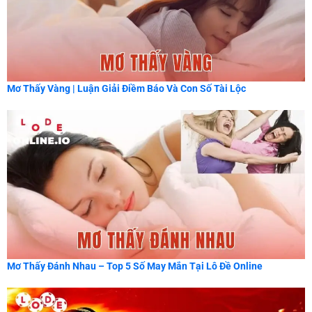
Mơ Thấy Vàng | Luận Giải Điềm Báo Và Con Số Tài Lộc
Mơ Thấy Đánh Nhau – Top 5 Số May Mắn Tại Lô Đề Online