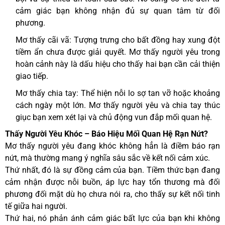
cảm giác bạn không nhận đủ sự quan tâm từ đối
phương.
Mơ thấy cãi vã: Tượng trưng cho bất đồng hay xung đột
tiềm ẩn chưa được giải quyết. Mơ thấy người yêu trong
hoàn cảnh này là dấu hiệu cho thấy hai bạn cần cải thiện
giao tiếp.
Mơ thấy chia tay: Thể hiện nỗi lo sợ tan vỡ hoặc khoảng
cách ngày một lớn. Mơ thấy người yêu và chia tay thúc
giục bạn xem xét lại và chủ động vun đắp mối quan hệ.
Thấy Người Yêu Khóc – Báo Hiệu Mối Quan Hệ Rạn Nứt?
Mơ thấy người yêu đang khóc không hẳn là điềm báo rạn
nứt, mà thường mang ý nghĩa sâu sắc về kết nối cảm xúc.
Thứ nhất, đó là sự đồng cảm của bạn. Tiềm thức bạn đang
cảm nhận được nỗi buồn, áp lực hay tổn thương mà đối
phương đối mặt dù họ chưa nói ra, cho thấy sự kết nối tinh
tế giữa hai người.
Thứ hai, nó phản ánh cảm giác bất lực của bạn khi không