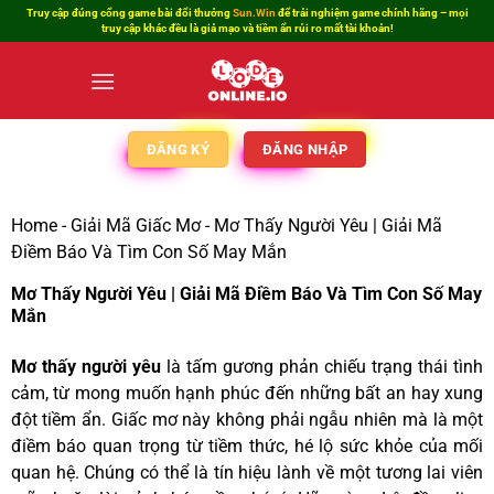
Truy cập đúng cổng game bài đổi thưởng
Sun.Win
để trải nghiệm game chính hãng – mọi
truy cập khác đều là giả mạo và tiềm ẩn rủi ro mất tài khoản!
ĐĂNG KÝ
ĐĂNG NHẬP
Home
-
Giải Mã Giấc Mơ
-
Mơ Thấy Người Yêu | Giải Mã
Điềm Báo Và Tìm Con Số May Mắn
Mơ Thấy Người Yêu | Giải Mã Điềm Báo Và Tìm Con Số May
Mắn
Mơ thấy người yêu
là tấm gương phản chiếu trạng thái tình
cảm, từ mong muốn hạnh phúc đến những bất an hay xung
đột tiềm ẩn. Giấc mơ này không phải ngẫu nhiên mà là một
điềm báo quan trọng từ tiềm thức, hé lộ sức khỏe của mối
quan hệ. Chúng có thể là tín hiệu lành về một tương lai viên