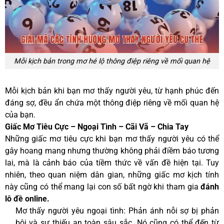
Mỗi kịch bản trong mơ hé lộ thông điệp riêng về mối quan hệ
Mỗi kịch bản khi bạn mơ thấy người yêu, từ hạnh phúc đến
đáng sợ, đều ẩn chứa một thông điệp riêng về mối quan hệ
của bạn.
Giấc Mơ Tiêu Cực – Ngoại Tình – Cãi Vã – Chia Tay
Những giấc mơ tiêu cực khi bạn mơ thấy người yêu có thể
gây hoang mang nhưng thường không phải điềm báo tương
lai, mà là cảnh báo của tiềm thức về vấn đề hiện tại. Tuy
nhiên, theo quan niệm dân gian, những giấc mơ kịch tính
này cũng có thể mang lại con số bất ngờ khi tham gia
đánh
lô đề online.
Mơ thấy người yêu ngoại tình: Phản ánh nỗi sợ bị phản
bội và sự thiếu an toàn sâu sắc. Nó cũng có thể đến từ