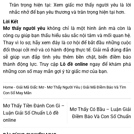
Trân trọng hiện tại: Xem giấc mơ thấy người yêu là lời
nhắc nhở để bạn yêu thương và trân trọng hiện tại hơn.
Lời Kết
Mơ thấy người yêu
không chỉ là một hình ảnh mà còn là
công cụ giúp bạn thấu hiểu sâu sắc nội tâm và mối quan hệ.
Thay vì lo sợ, hãy xem đây là cơ hội để bắt đầu những cuộc
đối thoại cởi mở và có hành động thực tế. Giải mã đúng đắn
sẽ giúp vun đắp tình yêu thêm bền chặt, biến điềm báo
thành động lực. Truy cập
Lô đề online
ngay để khám phá
những con số may mắn gợi ý từ giấc mơ của bạn.
Home
-
Giải Mã Giấc Mơ
-
Mơ Thấy Người Yêu | Giải Mã Điềm Báo Và Tìm
Con Số May Mắn
Mơ Thấy Tiền Đánh Con Gì –
Mơ Thấy Có Bầu – Luận Giải
Luận Giải Số Chuẩn Lô đề
Điềm Báo Và Con Số Chuẩn
online