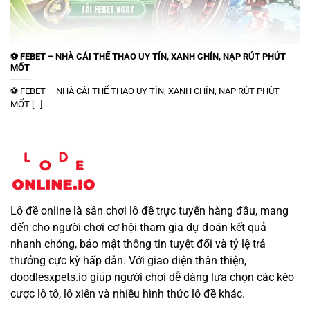
💡 Việc
đánh lô online
ngày nay cực kỳ đơn giản khi bạn
có thể thao tác ngay trên
web đánh lô đề online
hoặc qua
app lô đề online
📱. Nếu bạn mới tham gia, có thể tham
khảo
cách ghi lô đề online
, cũng như chi tiết về
cách đăng
⚽ FEBET – NHÀ CÁI THỂ THAO UY TÍN, XANH CHÍN, NẠP RÚT PHÚT
MỐT
ký chơi lô đề online
để nắm rõ quy trình. Những người lâu
năm thường kết hợp thêm
soi cầu lô đề online
để tăng tỷ lệ
⚽ FEBET – NHÀ CÁI THỂ THAO UY TÍN, XANH CHÍN, NẠP RÚT PHÚT
MỐT [...]
thắng.
🏆 Trong cộng đồng, các cụm từ quen thuộc như
lô+đề+online
,
ghi lô đề online
, hay những thương hiệu nổi
bật như
nhà cái lô đề online
,
lô đề online 10nhacai
,
lô+đề+online+10nhacai
,
lô+đề+online+188loto
được nhắc
đến thường xuyên. Bên cạnh đó, văn hóa
mơ lô đề
vẫn
được nhiều người tin tưởng để tìm con số may mắn.
Lô đề online
là sân chơi lô đề trực tuyến hàng đầu, mang
🔒 Một trong những băn khoăn lớn nhất là:
“
đánh lô đề
đến cho người chơi cơ hội tham gia dự đoán kết quả
online có an toàn không
?”
Câu trả lời là hoàn toàn có, nếu
nhanh chóng, bảo mật thông tin tuyệt đối và tỷ lệ trả
bạn chọn đúng
trang lô đề online uy tín
. Đây cũng là yếu
thưởng cực kỳ hấp dẫn. Với giao diện thân thiện,
tố quan trọng giúp bạn yên tâm khi tham gia tại một
lô đề
doodlesxpets.io giúp người chơi dễ dàng lựa chọn các kèo
uy tín
, nơi cam kết minh bạch, trả thưởng nhanh và bảo
cược lô tô, lô xiên và nhiều hình thức lô đề khác.
mật thông tin tuyệt đối.