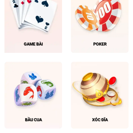
GAME BÀI
POKER
BẦU CUA
XÓC ĐĨA