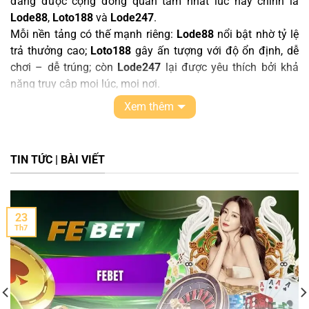
đang được cộng đồng quan tâm nhất lúc này chính là
Lode88
,
Loto188
và
Lode247
.
Mỗi nền tảng có thế mạnh riêng:
Lode88
nổi bật nhờ tỷ lệ
trả thưởng cao;
Loto188
gây ấn tượng với độ ổn định, dễ
chơi – dễ trúng; còn
Lode247
lại được yêu thích bởi khả
năng truy cập mọi lúc, mọi nơi.
👉 Nếu bạn đang phân vân lựa chọn, hãy xem ngay
so
Xem thêm
sánh chi tiết, điểm mạnh – yếu và cách nhận ưu đãi mới
nhất
của
Lode88 – Loto188 – Lode247
trong bài dưới đây.
Nhiều người chơi đã chuyển sang ba nền tảng này vì
TIN TỨC | BÀI VIẾT
nhanh – ổn định – bảo mật tốt
, còn bạn thì sao?
🔥 Bạn đang tìm kiếm thông tin về
lô đề hôm nay
để cập
nhật nhanh nhất các con số may mắn? Hãy đến với thế
23
Th7
giới
lô đề
hiện đại, nơi mọi người có thể tham gia qua hình
thức
lô đề online
🎯 hay còn gọi là
lô đề trực tuyến
. Với
công nghệ phát triển, bạn chỉ cần một chiếc điện thoại là
có thể
đánh đề online
, hoặc lựa chọn các nền tảng
đánh lô
đề online
uy tín để thử vận may.