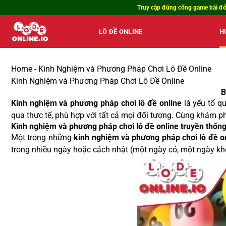
Truy cập đúng cổng game bài đ
LÔ ĐỀ ONLINE
H
Home
-
Kinh Nghiệm và Phương Pháp Chơi Lô Đề Online
Kinh Nghiệm và Phương Pháp Chơi Lô Đề Online
B
Kinh nghiệm và phương pháp chơi lô đề online
là yếu tố q
qua thực tế, phù hợp với tất cả mọi đối tượng. Cùng khám ph
Kinh nghiệm và phương pháp chơi lô đề online truyền thốn
Một trong những
kinh nghiệm và phương pháp chơi lô đề o
trong nhiều ngày hoặc cách nhật (một ngày có, một ngày khôn