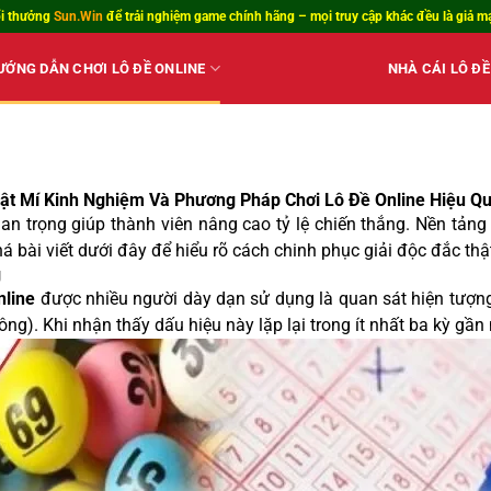
ổi thưởng
Sun.Win
để trải nghiệm game chính hãng – mọi truy cập khác đều là giả mạo
ƯỚNG DẪN CHƠI LÔ ĐỀ ONLINE
NHÀ CÁI LÔ ĐỀ
ật Mí Kinh Nghiệm Và Phương Pháp Chơi Lô Đề Online Hiệu Q
uan trọng giúp thành viên nâng cao tỷ lệ chiến thắng. Nền tản
á bài viết dưới đây để hiểu rõ cách chinh phục giải độc đắc thậ
g
nline
được nhiều người dày dạn sử dụng là quan sát hiện tượng “
g). Khi nhận thấy dấu hiệu này lặp lại trong ít nhất ba kỳ gần