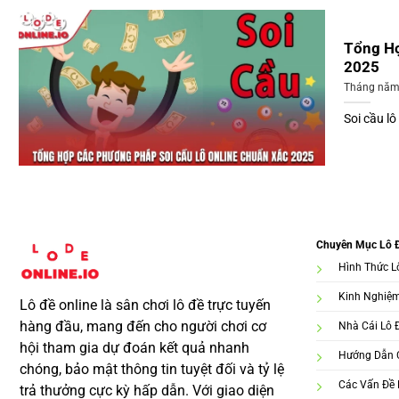
Tổng Hợ
2025
Tháng năm
Soi cầu lô
Chuyên Mục Lô 
Hình Thức L
Kinh Nghiệm
Lô đề online
là sân chơi lô đề trực tuyến
hàng đầu, mang đến cho người chơi cơ
Nhà Cái Lô Đ
hội tham gia dự đoán kết quả nhanh
Hướng Dẫn C
chóng, bảo mật thông tin tuyệt đối và tỷ lệ
Các Vấn Đề 
trả thưởng cực kỳ hấp dẫn. Với giao diện