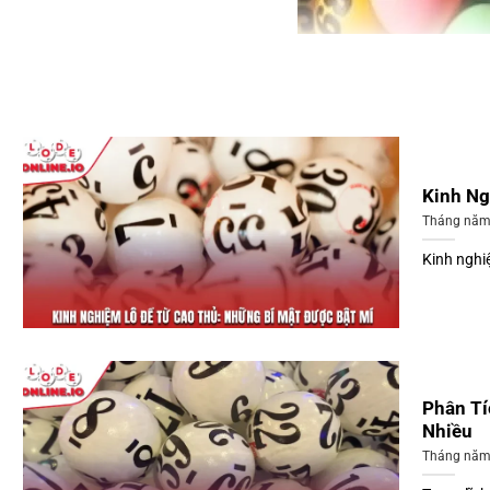
Kinh Ng
Tháng năm
Kinh nghiệ
Ngoài ra, nhiều thành viên dùng phương pháp nuôi số tro
trong tuần, rồi theo dõi chúng trong ba kỳ quay tiếp theo để
Phân Tí
Phương pháp hiệu quả với lô xiên và lô kép online
Nhiều
Sau khi nắm được cách chinh phục thể loại truyền thống, c
Tháng năm
cũng cần chiến lược cụ thể để kiểm soát rủi ro: