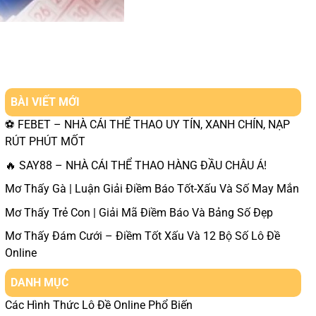
BÀI VIẾT MỚI
⚽ FEBET – NHÀ CÁI THỂ THAO UY TÍN, XANH CHÍN, NẠP
RÚT PHÚT MỐT
🔥 SAY88 – NHÀ CÁI THỂ THAO HÀNG ĐẦU CHÂU Á!
Mơ Thấy Gà | Luận Giải Điềm Báo Tốt-Xấu Và Số May Mắn
Mơ Thấy Trẻ Con | Giải Mã Điềm Báo Và Bảng Số Đẹp
Mơ Thấy Đám Cưới – Điềm Tốt Xấu Và 12 Bộ Số Lô Đề
 vốn. Bằng cách chọn một hoặc hai con có tần suất ra cao
Online
DANH MỤC
nhuận. Đây là hai hình thức mang lại phần thưởng cao nhưng
Các Hình Thức Lô Đề Online Phổ Biến