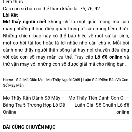
tiềm thức.
Các con số bạn có thể tham khảo là: 75, 76, 92.
Lời Kết
Mơ thấy người chết
không chỉ là một giấc mộng mà còn
mang những thông điệp quan trọng từ sâu trong tiềm thức.
Những chiêm bao này có thể báo hiệu về một sự tái sinh,
một cơ hội tài lộc hoặc là lời nhắc nhở cần chú ý. Mỗi bối
cảnh như thấy người thân sống lại hay nói chuyện đều ứng
với các con số may mắn cụ thể. Truy cập
Lô đề online
và
thử vận may với những con số được giải mã cho riêng bạn.
Home
-
Giải Mã Giấc Mơ
-
Mơ Thấy Người Chết | Luận Giải Điềm Báo Và Con
Số May Mắn
Mơ Thấy Rắn Đánh Số Mấy –
Mơ Thấy Tiền Đánh Con Gì –
Bảng Tra 5 Trường Hợp Lô Đề
Luận Giải Số Chuẩn Lô đề
Online
online
BÀI CÙNG CHUYÊN MỤC