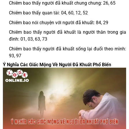
Chiêm bao thấy người đã khuất chung chung: 26, 65
Chiêm bao thấy quan tài: 04, 60, 12, 52
Chiêm bao nói chuyện với người đã khuất: 84, 29
Chiêm bao thấy người đã khuất là người thân trong gia
đình: 01, 03, 63, 73
Chiêm bao thấy người đã khuất sống lại đuổi theo mình:
93, 97
Ý Nghĩa Các Giấc Mộng Về Người Đã Khuất Phổ Biến