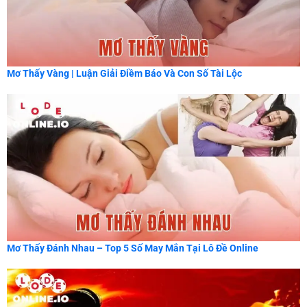
Mơ Thấy Vàng | Luận Giải Điềm Báo Và Con Số Tài Lộc
Mơ Thấy Đánh Nhau – Top 5 Số May Mắn Tại Lô Đề Online