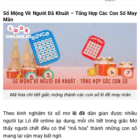
Sổ Mộng Về Người Đã Khuất – Tổng Hợp Các Con Số May
Mắn
Mã hóa chi tiết giấc mộng thành các con số lô đề may mắn
Theo kinh nghiệm từ sổ mơ
lô đề
dân gian được nhiều
người tại Lô đề online áp dụng, mỗi chi tiết trong giấc Mơ
thấy người chết đều có thể “mã hóa” thành những con số
mang lại vận may bất ngờ.