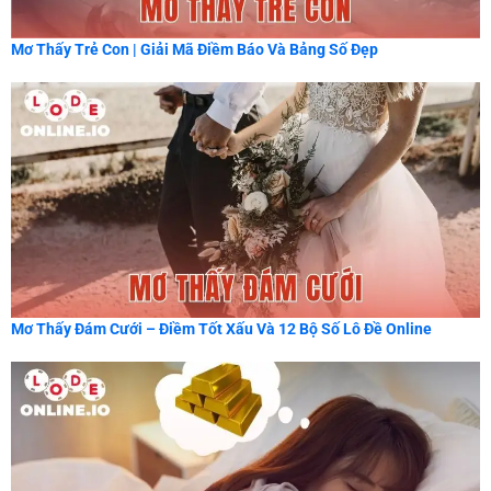
Mơ Thấy Trẻ Con | Giải Mã Điềm Báo Và Bảng Số Đẹp
Mơ Thấy Đám Cưới – Điềm Tốt Xấu Và 12 Bộ Số Lô Đề Online