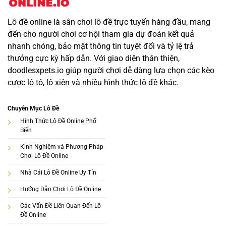
Lô đề online
là sân chơi lô đề trực tuyến hàng đầu, mang
đến cho người chơi cơ hội tham gia dự đoán kết quả
nhanh chóng, bảo mật thông tin tuyệt đối và tỷ lệ trả
thưởng cực kỳ hấp dẫn. Với giao diện thân thiện,
doodlesxpets.io giúp người chơi dễ dàng lựa chọn các kèo
cược lô tô, lô xiên và nhiều hình thức lô đề khác.
Chuyên Mục Lô Đề
Hình Thức Lô Đề Online Phổ
Biến
Kinh Nghiệm và Phương Pháp
Chơi Lô Đề Online
Nhà Cái Lô Đề Online Uy Tín
Hướng Dẫn Chơi Lô Đề Online
Các Vấn Đề Liên Quan Đến Lô
Đề Online