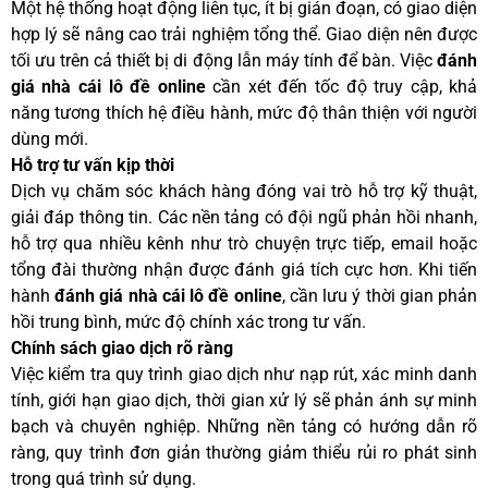
Một hệ thống hoạt động liên tục, ít bị gián đoạn, có giao diện
hợp lý sẽ nâng cao trải nghiệm tổng thể. Giao diện nên được
tối ưu trên cả thiết bị di động lẫn máy tính để bàn. Việc
đánh
giá nhà cái lô đề online
cần xét đến tốc độ truy cập, khả
năng tương thích hệ điều hành, mức độ thân thiện với người
dùng mới.
Hỗ trợ tư vấn kịp thời
Dịch vụ chăm sóc khách hàng đóng vai trò hỗ trợ kỹ thuật,
giải đáp thông tin. Các nền tảng có đội ngũ phản hồi nhanh,
hỗ trợ qua nhiều kênh như trò chuyện trực tiếp, email hoặc
tổng đài thường nhận được đánh giá tích cực hơn. Khi tiến
hành
đánh giá nhà cái lô đề online
, cần lưu ý thời gian phản
hồi trung bình, mức độ chính xác trong tư vấn.
Chính sách giao dịch rõ ràng
Việc kiểm tra quy trình giao dịch như nạp rút, xác minh danh
tính, giới hạn giao dịch, thời gian xử lý sẽ phản ánh sự minh
bạch và chuyên nghiệp. Những nền tảng có hướng dẫn rõ
ràng, quy trình đơn giản thường giảm thiểu rủi ro phát sinh
trong quá trình sử dụng.