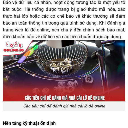
Bảo vệ dữ liệu cá nhân, hoạt động tương tác là một yếu tố
bắt buộc. Hệ thống được trang bị giao thức mã hóa, xác
thực hai lớp hoặc các cơ chế bảo vệ khác thường sẽ đảm
bảo an toàn thông tin trong quá trình sử dụng. Khi đánh giá
trang web lô đề online, nên chú ý đến chính sách bảo mật,
điều khoản bảo vệ dữ liệu và các tiêu chuẩn được áp dụng.
Các tiêu chí để đánh giá nhà cái lô đề online
Nền tảng kỹ thuật ổn định