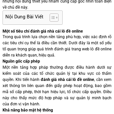
những nội dung thiết yếu nhằm cung cấp góc nhìn toàn diện
về chủ đề này.
Nội Dung Bài Viết
Một số tiêu chí đánh giá nhà cái lô đề online
Trong quá trình lựa chọn nền tảng phù hợp, việc xác định rõ
các tiêu chí cụ thể là điều cần thiết. Dưới đây là một số yếu
tố quan trọng giúp quá trình đánh giá trang web lô đề online
diễn ra khách quan, hiệu quả.
Nguồn gốc cấp phép
Một nền tảng hợp pháp thường được điều hành dưới sự
kiểm soát của các tổ chức quản lý tại khu vực có thẩm
quyền. Khi tiến hành
đánh giá nhà cái lô đề online
, cần xem
xét thông tin liên quan đến giấy phép hoạt động, bao gồm
mã số cấp phép, thời hạn hiệu lực, tổ chức cấp quyền. Điều
này cho thấy mức độ hợp pháp và sự quản lý minh bạch
của đơn vị vận hành.
Khả năng bảo mật hệ thống