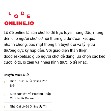
Lô đề online
là sân chơi lô đề trực tuyến hàng đầu, mang
đến cho người chơi cơ hội tham gia dự đoán kết quả
nhanh chóng, bảo mật thông tin tuyệt đối và tỷ lệ trả
thưởng cực kỳ hấp dẫn. Với giao diện thân thiện,
doodlesxpets.io giúp người chơi dễ dàng lựa chọn các kèo
cược lô tô, lô xiên và nhiều hình thức lô đề khác.
Chuyên Mục Lô Đề
Hình Thức Lô Đề Online Phổ
Biến
Kinh Nghiệm và Phương Pháp
Chơi Lô Đề Online
Nhà Cái Lô Đề Online Uy Tín