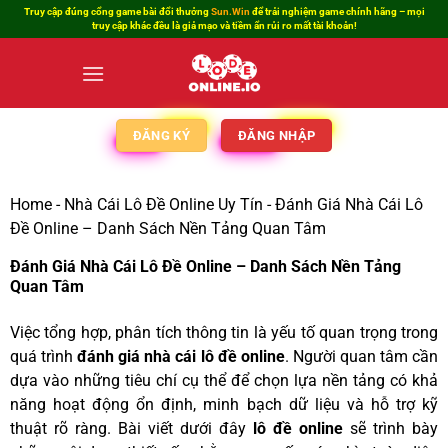
Truy cập đúng cổng game bài đổi thưởng
Sun.Win
để trải nghiệm game chính hãng – mọi
truy cập khác đều là giả mạo và tiềm ẩn rủi ro mất tài khoản!
ĐĂNG KÝ
ĐĂNG NHẬP
Home
-
Nhà Cái Lô Đề Online Uy Tín
-
Đánh Giá Nhà Cái Lô
Đề Online – Danh Sách Nền Tảng Quan Tâm
Đánh Giá Nhà Cái Lô Đề Online – Danh Sách Nền Tảng
Quan Tâm
Việc tổng hợp, phân tích thông tin là yếu tố quan trọng trong
quá trình
đánh giá nhà cái lô đề online
. Người quan tâm cần
dựa vào những tiêu chí cụ thể để chọn lựa nền tảng có khả
năng hoạt động ổn định, minh bạch dữ liệu và hỗ trợ kỹ
thuật rõ ràng. Bài viết dưới đây
lô đề online
sẽ trình bày