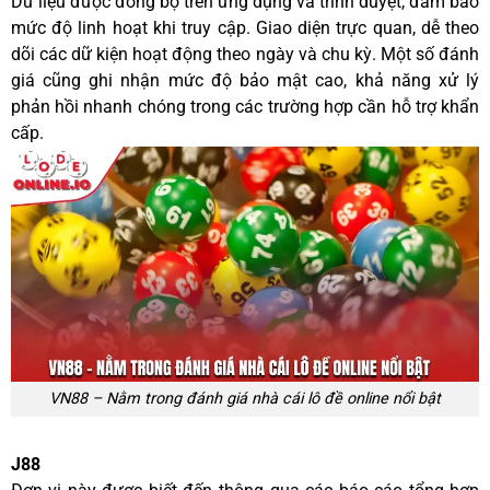
Dữ liệu được đồng bộ trên ứng dụng và trình duyệt, đảm bảo
mức độ linh hoạt khi truy cập. Giao diện trực quan, dễ theo
dõi các dữ kiện hoạt động theo ngày và chu kỳ. Một số đánh
giá cũng ghi nhận mức độ bảo mật cao, khả năng xử lý
phản hồi nhanh chóng trong các trường hợp cần hỗ trợ khẩn
cấp.
VN88 – Nằm trong đánh giá nhà cái lô đề online nổi bật
J88