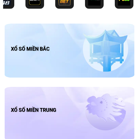
XỔ SỐ MIỀN BẮC
XỔ SỐ MIỀN TRUNG