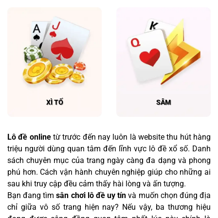
XÌ TỐ
SÂM
Lô đề online
từ trước đến nay luôn là website thu hút hàng
triệu người dùng quan tâm đến lĩnh vực lô đề xổ số. Danh
sách chuyên mục của trang ngày càng đa dạng và phong
phú hơn. Cách vận hành chuyên nghiệp giúp cho những ai
sau khi truy cập đều cảm thấy hài lòng và ấn tượng.
Bạn đang tìm
sân chơi lô đề uy tín
và muốn chọn đúng địa
chỉ giữa vô số trang hiện nay? Nếu vậy, ba thương hiệu