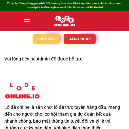
Truy cập đúng cổng game bài đổi thưởng
Sun.Win
để trải nghiệm game chính hãng – mọi
truy cập khác đều là giả mạo và tiềm ẩn rủi ro mất tài khoản!
ĐĂNG KÝ
ĐĂNG NHẬP
Vui lòng liên hệ Admin để được hỗ trợ.
Lô đề online
là sân chơi lô đề trực tuyến hàng đầu, mang
đến cho người chơi cơ hội tham gia dự đoán kết quả
nhanh chóng, bảo mật thông tin tuyệt đối và tỷ lệ trả
thưởng cực kỳ hấp dẫn. Với giao diện thân thiện,